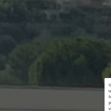
U
u
t
p
v