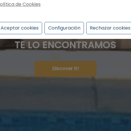
LO TENEMOS,
olítica de Cookies
Aceptar cookies
Configuración
Rechazar cookies
Y SI NO...
TE LO ENCONTRAMOS
Discover it!