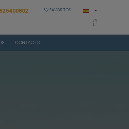
FAVORITOS
 625400802
OS
CONTACTO