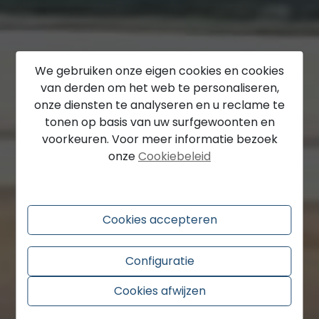
Vind uw droomhuis
We gebruiken onze eigen cookies en cookies
van derden om het web te personaliseren,
WAT U ZOEKT,
onze diensten te analyseren en u reclame te
WIJ HEBBEN HET,
tonen op basis van uw surfgewoonten en
voorkeuren. Voor meer informatie bezoek
EN ALS NIET...
onze
Cookiebeleid
WIJ VINDEN HET VOOR U.
Cookies accepteren
Zie meer
Configuratie
Cookies afwijzen