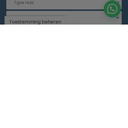
Type Huis
Plaats
Toestemming beheren
Prijs
Slaapkamers
Ref.
Persoonlijke service om het huis