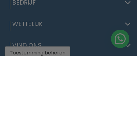
BEDRIJF
WETTELIJK
VIND ONS
Toestemming beheren
Camino Viejo del Portet, 85, 03724, Moraira
+34 625400802
+34 625400802
info@househuntersmoraira.com
L-V: 09:30 - 19:00
S: 09:30 - 14:00