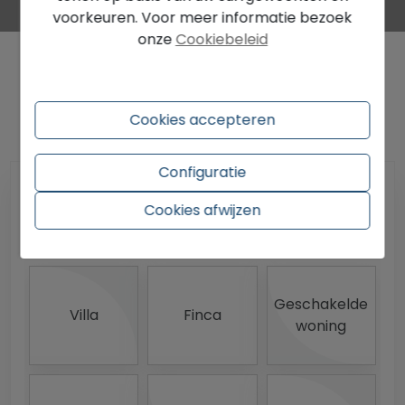
voorkeuren. Voor meer informatie bezoek
onze
Cookiebeleid
Ontdek de prijs van uw eigendom
Cookies accepteren
Configuratie
Cookies afwijzen
Welk soort eigendom?
Geschakelde
Villa
Finca
woning