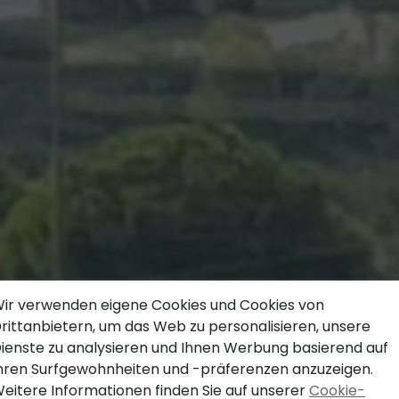
Finden Sie Ihr Traumhaus
ir verwenden eigene Cookies und Cookies von
rittanbietern, um das Web zu personalisieren, unsere
WAS SIE SUCHEN,
ienste zu analysieren und Ihnen Werbung basierend auf
hren Surfgewohnheiten und -präferenzen anzuzeigen.
WIR HABEN ES,
eitere Informationen finden Sie auf unserer
Cookie-