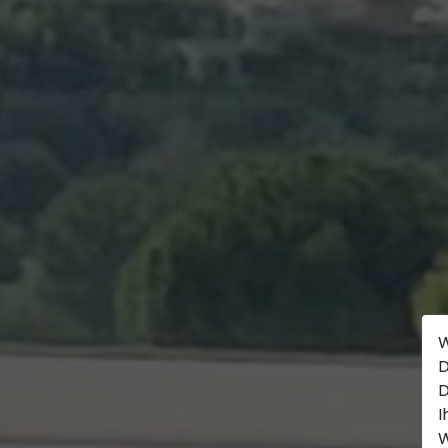
W
D
D
I
W