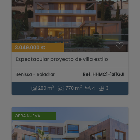
3.049.000 €
Espectacular proyecto de villa estilo
moderno con vistas al mar a la venta en
Benissa...
Benissa - Baladrar
Ref. HHMC1-1SI1GJI
2
2
280 m
770 m
4
3
OBRA NUEVA