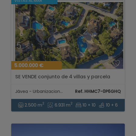
VISTAS AL MAR
5.000.000 €
SE VENDE conjunto de 4 villas y parcela
extra en Javea cerca Arenal...
Jávea - Urbanizaciones
Ref. HHMC7-0P6GHQ
2
2
2.500 m
6.931 m
10 + 10
10 + 6