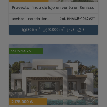
Proyecto: finca de lujo en venta en Benissa
con vistas a la montaña...
Benissa - Partida Llenes
Ref. HHMC5-10S2VZT
2
2
305 m
10.000 m
3
3
OBRA NUEVA
2.175.000 €