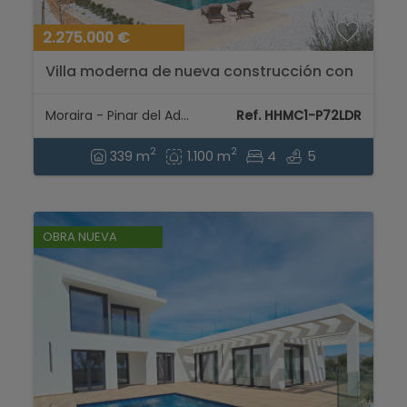
2.275.000 €
Villa moderna de nueva construcción con
vistas al mar a 2,5km de la playa en
Moraira...
Moraira - Pinar del Advocat
Ref. HHMC1-P72LDR
2
2
339 m
1.100 m
4
5
OBRA NUEVA