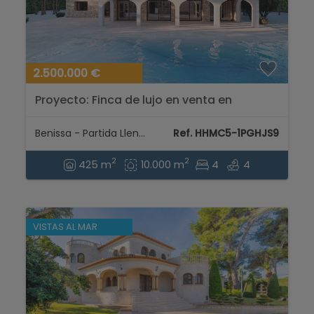
2.500.000 €
Proyecto: Finca de lujo en venta en
Benissa...
Benissa - Partida Llenes
Ref. HHMC5-1PGHJS9
2
2
425 m
10.000 m
4
4
VISTAS AL MAR