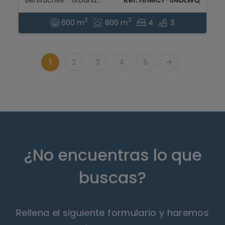
Benitachell - Urbanizaciones
Ref. HHMC7-1I4DLWQ
2
2
600 m
800 m
4
3
1
2
3
4
5
¿No encuentras lo que
buscas?
Rellena el siguiente formulario y haremos