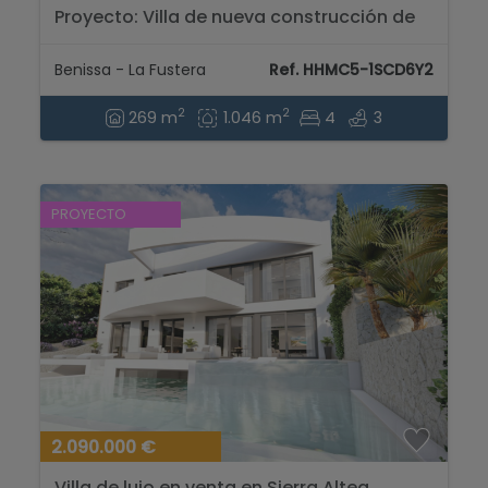
Proyecto: Villa de nueva construcción de
estilo ibicenco en venta en Benissa...
Benissa - La Fustera
Ref. HHMC5-1SCD6Y2
2
2
269 m
1.046 m
4
3
PROYECTO
2.090.000 €
Villa de lujo en venta en Sierra Altea