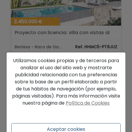
2.450.000 €
Proyecto con licencia: villa con vistas al
mar en venta en Benissa...
Benissa - Raco de Galeno
Ref. HHMC5-PT8JUZ
2
2
436 m
1.530 m
4
4
Utilizamos cookies propias y de terceros para
analizar el uso del sitio web y mostrarte
publicidad relacionada con tus preferencias
sobre la base de un perfil elaborado a partir
OBRA NUEVA
de tus hábitos de navegación (por ejemplo,
páginas visitadas). Para más información visite
nuestra página de
Política de Cookies
Aceptar cookies