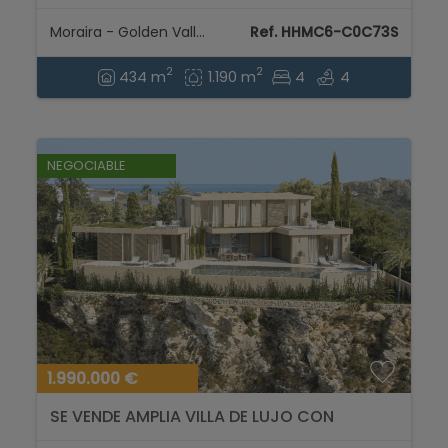
venta en Moraira, Costa Blanca....
Moraira - Golden Valley
Ref. HHMC6-C0C73S
2
2
434 m
1.190 m
4
4
NEGOCIABLE
1.990.000 €
SE VENDE AMPLIA VILLA DE LUJO CON
IMPRESIONANTES VISTAS AL CUMBRE DEL