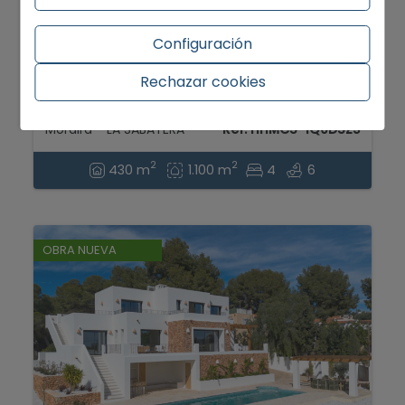
Configuración
2.300.000 €
Rechazar cookies
Obra nueva: villa con vistas al mar en
venta en Moraira...
Moraira - LA SABATERA
Ref. HHMC5-1Q0D5ZS
2
2
430 m
1.100 m
4
6
OBRA NUEVA