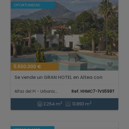
OPORTUNIDAD
5.500.000 €
Se vende un GRAN HOTEL en Altea con
casitas, jardines, piscinas....
Alfaz del Pi - Urbanizaciones
Ref. HHMC7-1VS598T
2
2
2.254 m
13.893 m