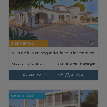
3.300.000 €
Villa de lujo en segunda línea a la venta en
Moraira, con vistas al mar....
Moraira - Cap Blanc
Ref. HHMC6-1BW0QVP
2
2
456 m
1.100 m
4
4
VISTAS AL MAR