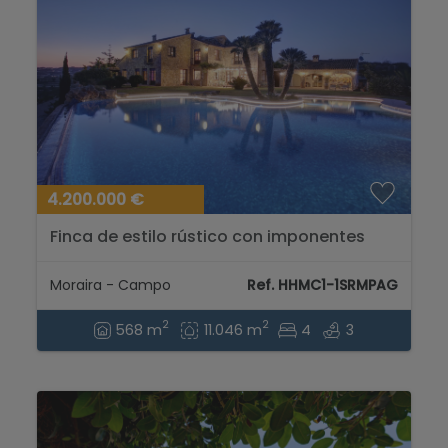
4.200.000 €
Finca de estilo rústico con imponentes
vistas al mar a la venta en Moraira...
Moraira - Campo
Ref. HHMC1-1SRMPAG
2
2
568 m
11.046 m
4
3