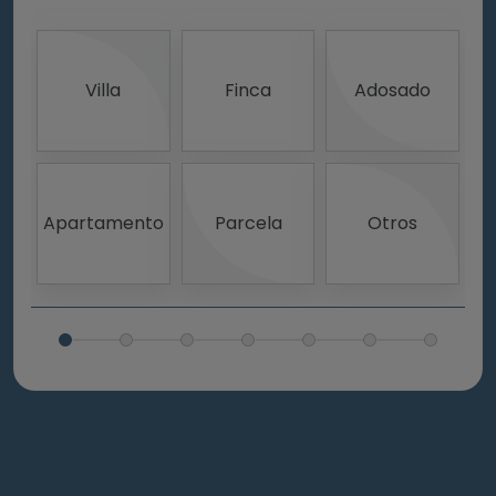
Villa
Finca
Adosado
Apartamento
Parcela
Otros
I
R
(