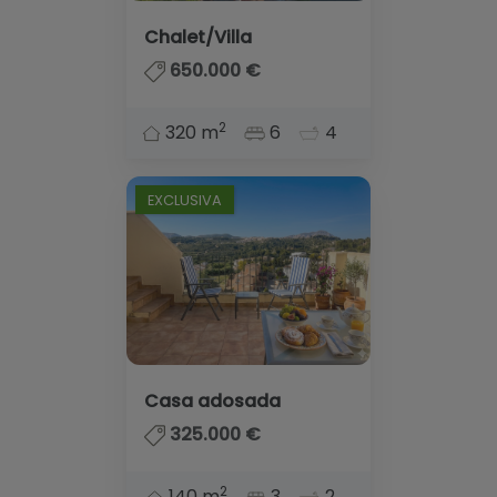
Chalet/Villa
650.000 €
2
320 m
6
4
EXCLUSIVA
Casa adosada
325.000 €
2
140 m
3
2