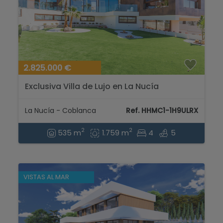
2.825.000 €
Exclusiva Villa de Lujo en La Nucía
La Nucía - Coblanca
Ref. HHMC1-1H9ULRX
2
2
535 m
1.759 m
4
5
VISTAS AL MAR