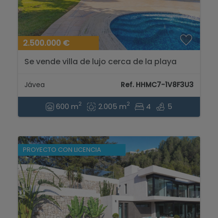
2.500.000 €
Se vende villa de lujo cerca de la playa
Arenal Javea con vistas al mar...
Jávea
Ref. HHMC7-1V8F3U3
2
2
600 m
2.005 m
4
5
PROYECTO CON LICENCIA