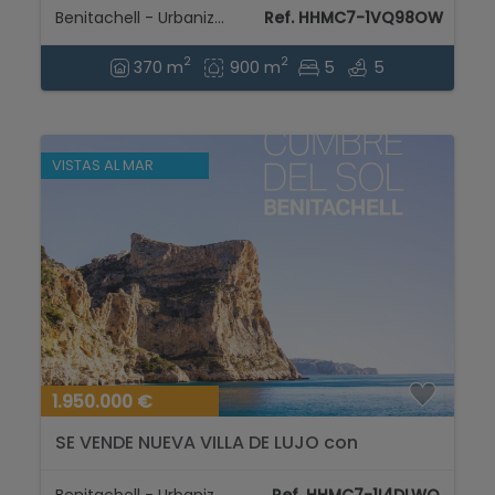
SOL...
Benitachell - Urbanizaciones
Ref. HHMC7-1VQ98OW
2
2
370 m
900 m
5
5
VISTAS AL MAR
1.950.000 €
SE VENDE NUEVA VILLA DE LUJO con
impresionantes vistas al mar y Ibiza...