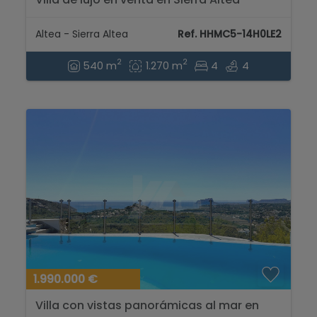
Altea - Sierra Altea
Ref. HHMC5-14H0LE2
2
2
540 m
1.270 m
4
4
1.990.000 €
Villa con vistas panorámicas al mar en