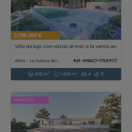
2.795.000 €
Villa de lujo con vistas al mar a la venta en
la Urbanización Galera de las Palmeras,
Altea...
Altea - La Galera de las Palmeras
Ref. HHMC1-17KAYO7
2
2
425 m
1.420 m
4
5
PROYECTO