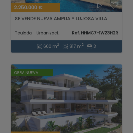
2.250.000 €
SE VENDE NUEVA AMPLIA Y LUJOSA VILLA
CON VISTAS AL MAR EN MORAIRA...
Teulada - Urbanizaciones
Ref. HHMC7-1W23H2R
2
2
600 m
817 m
3
OBRA NUEVA