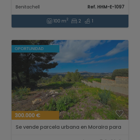
PISO...
Benitachell
Ref. HHM-E-1097
2
100 m
2
1
OPORTUNIDAD
300.000 €
Se vende parcela urbana en Moraira para
construccion villa de sueno...