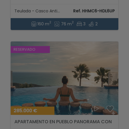
el centro histórico de Teulada....
Teulada - Casco Antiguo
Ref. HHMC6-HDL6UP
2
2
160 m
76 m
3
2
RESERVADO
285.000 €
APARTAMENTO EN PUEBLO PANORAMA CON
IMPRESIONANTES VISTAS AL MAR. PRIMER