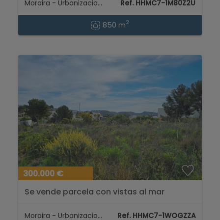
Moraira - Urbanizaciones
Ref. HHMC7-1M80Z2U
2
850 m
300.000 €
Se vende parcela con vistas al mar
urbana en Moraira para construccion villa
de sueno...
Moraira - Urbanizaciones
Ref. HHMC7-1WOGZZA