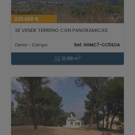
220.000 €
SE VENDE TERRENO CON PANORAMICAS
VISTAS AL MAR 12.018m2...
Denia - Сampo
Ref. HHMC7-CC5SOA
2
12.018 m