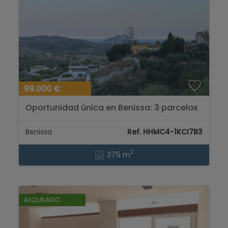
99.000 €
Oportunidad única en Benissa: 3 parcelas
con espectaculares vistas al mar y a la
montaña...
Benissa
Ref. HHMC4-1KCI7B3
2
375 m
ALQUILADO