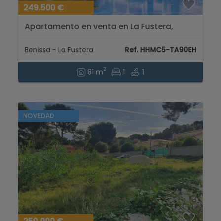
249.500 €
Apartamento en venta en La Fustera,
costa de Benissa...
Benissa - La Fustera
Ref. HHMC5-TA90EH
2
81 m
1
1
NOVEDAD