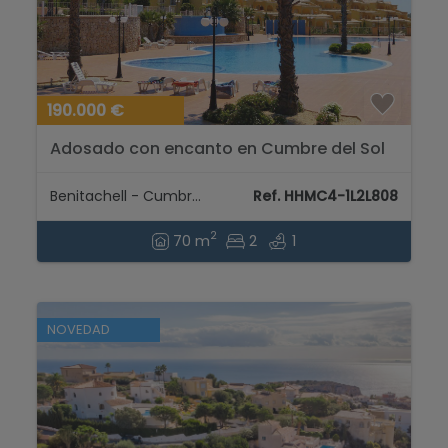
190.000 €
Adosado con encanto en Cumbre del Sol
– Tu refugio entre montaña y mar...
Benitachell - Cumbre del Sol
Ref. HHMC4-1L2L808
2
70 m
2
1
NOVEDAD