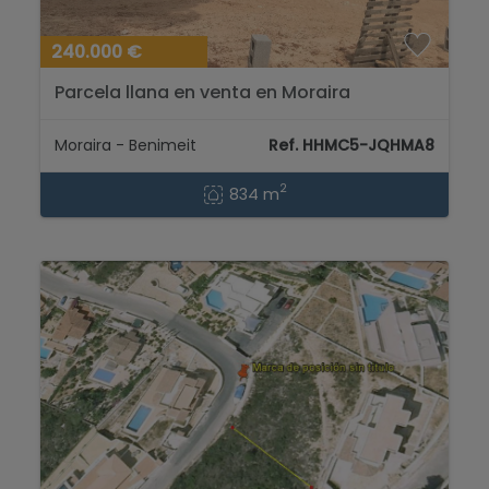
240.000 €
Parcela llana en venta en Moraira
Moraira - Benimeit
Ref. HHMC5-JQHMA8
2
834 m