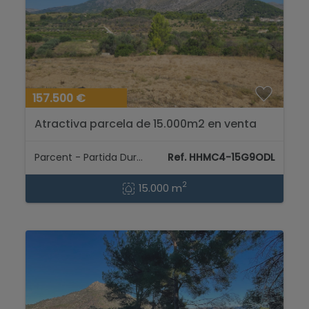
157.500 €
Atractiva parcela de 15.000m2 en venta
con Luz y Pozo de agua natural...
Parcent - Partida Durmais
Ref. HHMC4-15G9ODL
2
15.000 m