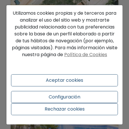
240.000 €
Utilizamos cookies propias y de terceros para
Se vende buena parcela para construir en
analizar el uso del sitio web y mostrarte
el Moraira Portet...
publicidad relacionada con tus preferencias
sobre la base de un perfil elaborado a partir
Teulada - Urbanizaciones
Ref. HHMC7-19EBI2K
de tus hábitos de navegación (por ejemplo,
2
850 m
páginas visitadas). Para más información visite
nuestra página de
Política de Cookies
Aceptar cookies
Configuración
Rechazar cookies