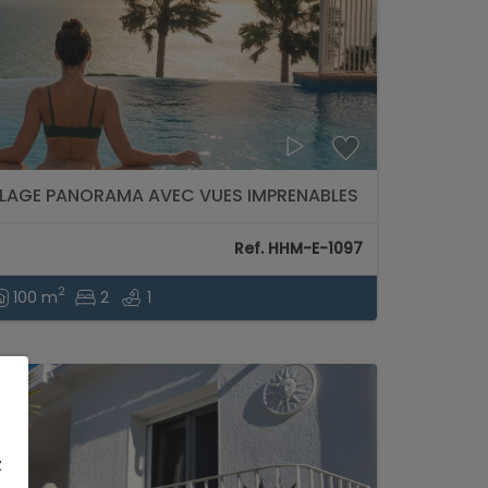
LLAGE PANORAMA AVEC VUES IMPRENABLES
...
Ref. HHM-E-1097
2
100 m
2
1
z