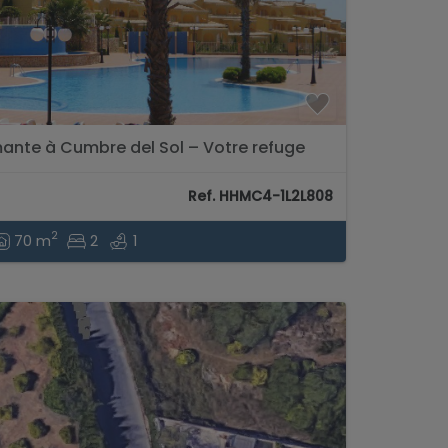
nte à Cumbre del Sol – Votre refuge
Ref. HHMC4-1L2L808
2
70 m
2
1