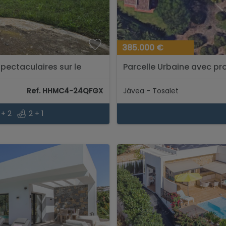
385.000 €
pectaculaires sur le
Parcelle Urbaine avec pr
Jávea...
Ref. HHMC4-24QFGX
Jávea - Tosalet
 + 2
2 + 1