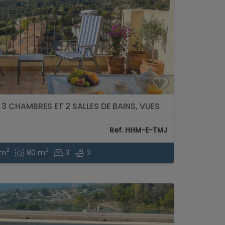
 CHAMBRES ET 2 SALLES DE BAINS, VUES
NE, BENITACHELL...
Ref. HHM-E-TMJ
2
2
 m
80 m
3
2