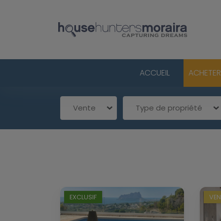
ACCUEIL
ACHETER
Vente
Type de propriété
EXCLUSIF
VE