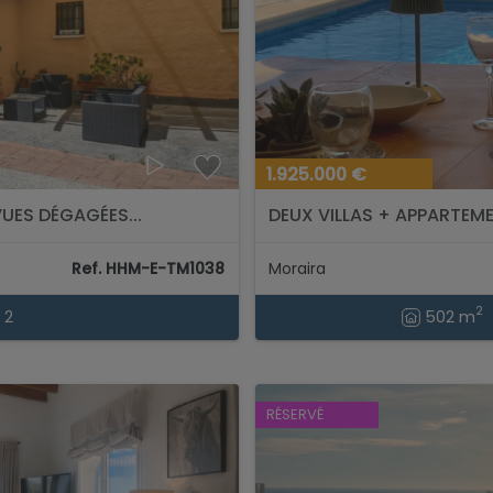
1.925.000 €
VUES DÉGAGÉES...
DEUX VILLAS + APPARTEME
MER...
Ref. HHM-E-TM1038
Moraira
2
2
502 m
RÉSERVÉ