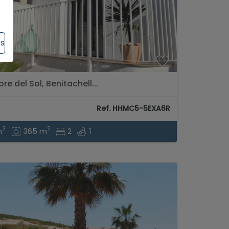
es
e del Sol, Benitachell...
Ref. HHMC5-5EXA6R
2
2
m
365 m
2
1