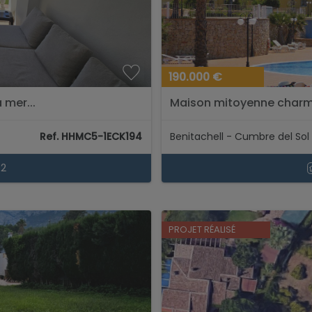
190.000 €
 mer...
Maison mitoyenne charma
entre montagne et mer...
Ref. HHMC5-1ECK194
Benitachell - Cumbre del Sol
2
PROJET RÉALISÉ