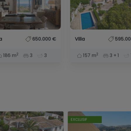
la
650.000 €
Villa
595.00
2
2
186 m
3
3
157 m
3 + 1
EXCLUSIF