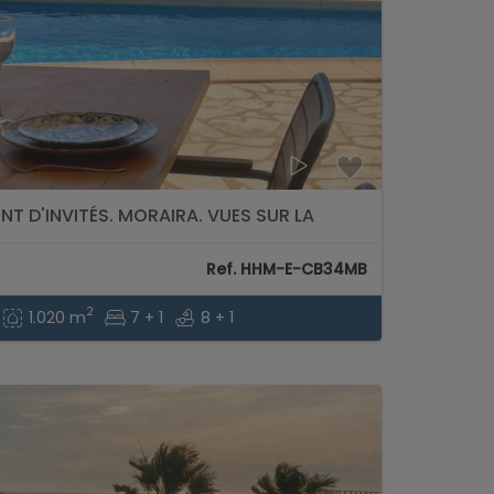
NT D'INVITÉS. MORAIRA. VUES SUR LA
Ref. HHM-E-CB34MB
2
1.020 m
7 + 1
8 + 1