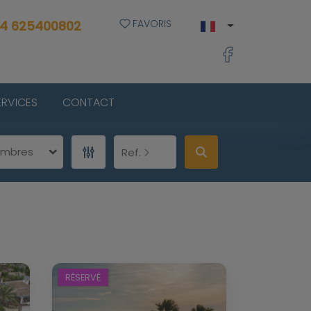
FAVORIS
4 625400802
ERVICES
CONTACT
ambres
Ref.
RÉSERVÉ