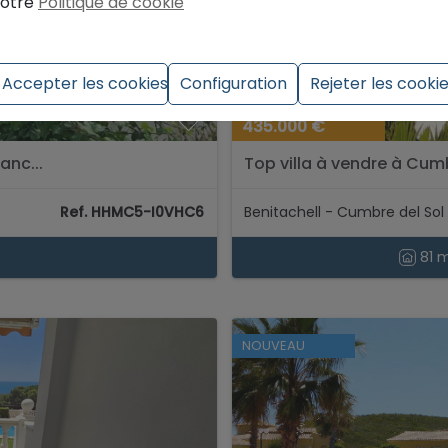
otre
Politique de cookie
Accepter les cookies
Configuration
Rejeter les cooki
435.000 €
anc...
Top villa à vendre à Cumbr
Ref. HHMC5-I0VHC6
Benitachell - Cumbre del Sol
81 
NOUVEAU