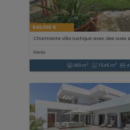
649.000 €
Charmante villa rustique avec des vues s
Montgó, Dénia....
Denia
2
2
269 m
1.545 m
4