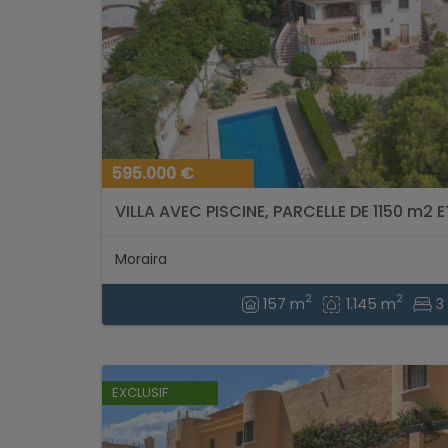
595.000 €
VILLA AVEC PISCINE, PARCELLE DE 1150 m2 E
Moraira
2
2
157 m
1.145 m
3 
EXCLUSIF