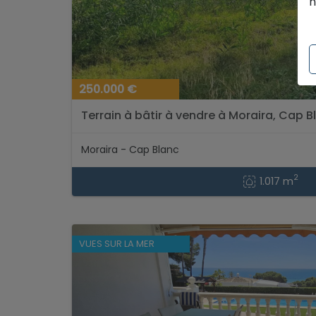
n
250.000 €
Terrain à bâtir à vendre à Moraira, Cap Bl
Moraira - Cap Blanc
2
1.017 m
VUES SUR LA MER