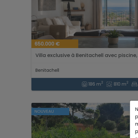
650.000 €
Villa exclusive à Benitachell avec piscine,
solaire...
Benitachell
2
2
186 m
810 m
N
NOUVEAU
p
m
p