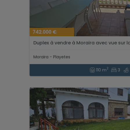
742.000 €
Duplex à vendre à Moraira avec vue sur la
Moraira - Playetes
2
110 m
3