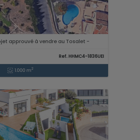
ojet approuvé à vendre au Tosalet -
Ref. HHMC4-1836UEI
2
1.000 m