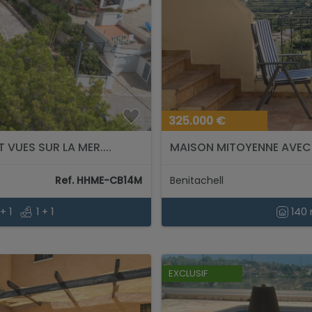
325.000 €
T VUES SUR LA MER....
MAISON MITOYENNE AVEC 3
DÉGAGÉES, PISCINE COMMU
Ref. HHME-CB14M
Benitachell
+ 1
1 + 1
140
EXCLUSIF