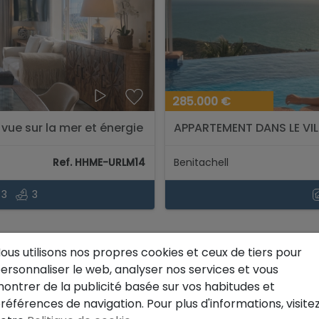
285.000 €
 vue sur la mer et énergie
APPARTEMENT DANS LE VI
SUR LA MER. PREMIER ÉTAGE
Ref. HHME-URLM14
Benitachell
3
3
ous utilisons nos propres cookies et ceux de tiers pour
NOUVEAU
ersonnaliser le web, analyser nos services et vous
ontrer de la publicité basée sur vos habitudes et
références de navigation. Pour plus d'informations, visite