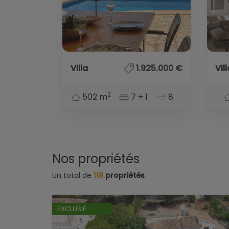
Villa
1.925.000 €
Vil
2
502 m
7 + 1
8
Nos propriétés
Un total de
118
propriétés
EXCLUSIF