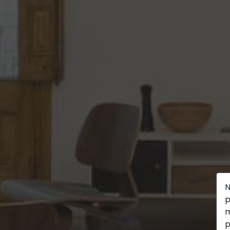
N
p
m
p