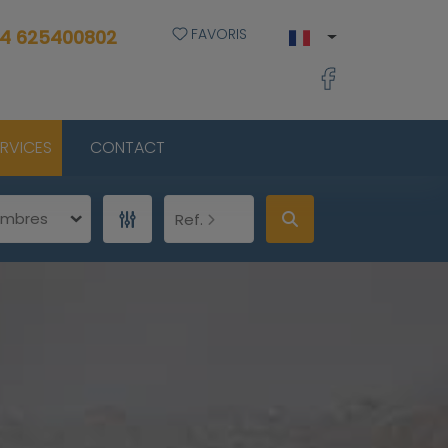
FAVORIS
4 625400802
ERVICES
CONTACT
ambres
Ref.