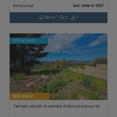
PREMIER ÉTAGE...
Benitachell
Ref. HHM-E-1097
2
100 m
2
1
OPPORTUNITÉ
300.000 €
Terrain urbain à vendre à Moraira pour la
construction d’une villa de rêve...