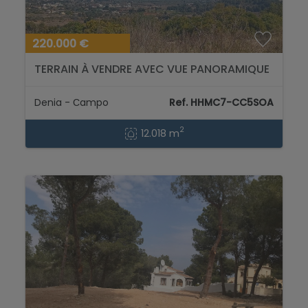
220.000 €
TERRAIN À VENDRE AVEC VUE PANORAMIQUE
SUR LA MER 12.018m2...
Denia - Сampo
Ref. HHMC7-CC5SOA
2
12.018 m