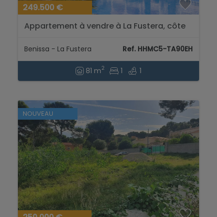
249.500 €
Appartement à vendre à La Fustera, côte
de Benissa...
Benissa - La Fustera
Ref. HHMC5-TA90EH
2
81 m
1
1
NOUVEAU