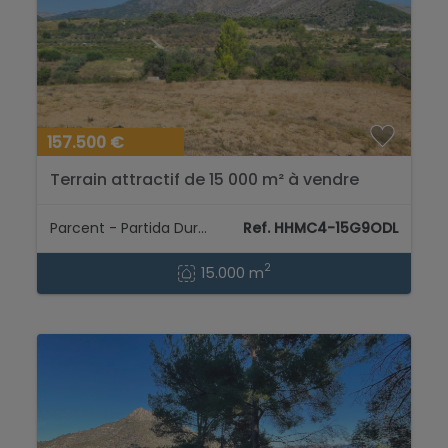
157.500 €
Terrain attractif de 15 000 m² à vendre
avec électricité et puits d'eau naturelle....
Parcent - Partida Durmais
Ref. HHMC4-15G9ODL
2
15.000 m