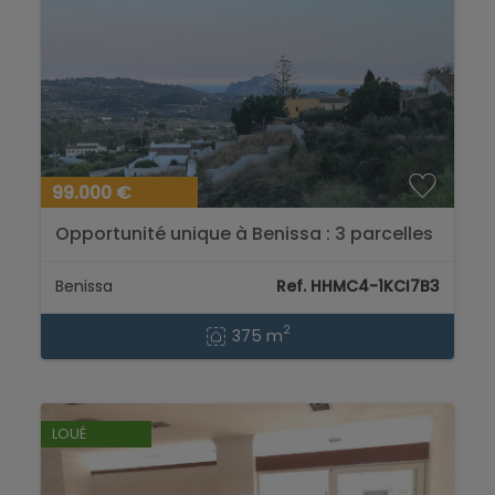
99.000 €
Opportunité unique à Benissa : 3 parcelles
avec des vues spectaculaires sur la mer et
la montagne....
Benissa
Ref. HHMC4-1KCI7B3
2
375 m
LOUÉ