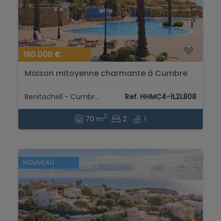
190.000 €
Maison mitoyenne charmante à Cumbre
del Sol – Votre refuge entre montagne et
mer...
Benitachell - Cumbre del Sol
Ref. HHMC4-1L2L808
2
70 m
2
1
NOUVEAU