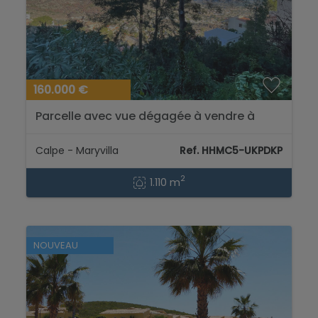
160.000 €
Parcelle avec vue dégagée à vendre à
Calpe...
Calpe - Maryvilla
Ref. HHMC5-UKPDKP
2
1.110 m
NOUVEAU