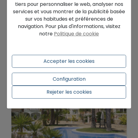
tiers pour personnaliser le web, analyser nos
240.000 €
services et vous montrer de la publicité basée
sur vos habitudes et préférences de
Bon terrain à vendre à construire à
navigation. Pour plus d'informations, visitez
Moraira Portet...
notre
Politique de cookie
Teulada - Urbanizaciones
Ref. HHMC7-19EBI2K
2
850 m
Accepter les cookies
Configuration
Rejeter les cookies