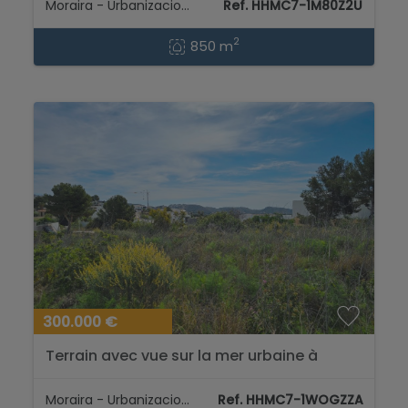
Moraira - Urbanizaciones
Ref. HHMC7-1M80Z2U
2
850 m
300.000 €
Terrain avec vue sur la mer urbaine à
vendre à Moraira pour la construction
d’une villa de rêve...
Moraira - Urbanizaciones
Ref. HHMC7-1WOGZZA