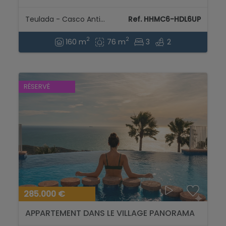
centre historique de Teulada....
Teulada - Casco Antiguo
Ref. HHMC6-HDL6UP
2
2
160 m
76 m
3
2
RÉSERVÉ
285.000 €
APPARTEMENT DANS LE VILLAGE PANORAMA
AVEC VUES IMPRENABLES SUR LA MER.