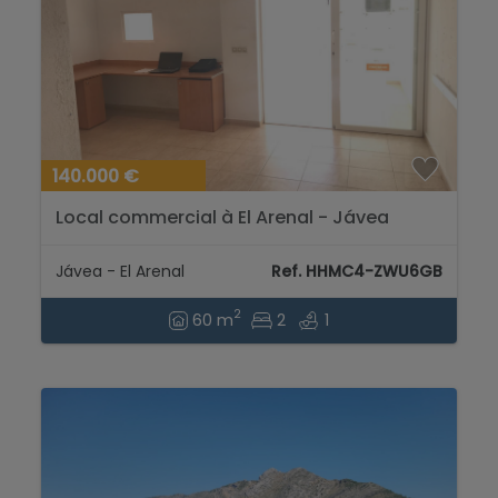
140.000 €
Local commercial à El Arenal - Jávea
Jávea - El Arenal
Ref. HHMC4-ZWU6GB
2
60 m
2
1