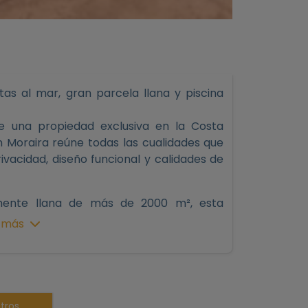
stas al mar, gran parcela llana y piscina
 una propiedad exclusiva en la Costa
en Moraira reúne todas las cualidades que
rivacidad, diseño funcional y calidades de
mente llana de más de 2000 m², esta
a cómoda tanto en el interior como en el
 más
lida construcción de aproximadamente 400
 m², perfectamente distribuidos en dos
ociales de las privadas, algo fundamental
tros