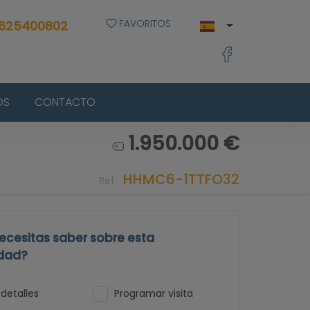
FAVORITOS
 625400802
OS
CONTACTO
1.950.000 €
HHMC6-1TTFO32
Ref.
ecesitas saber sobre esta
dad?
detalles
Programar visita