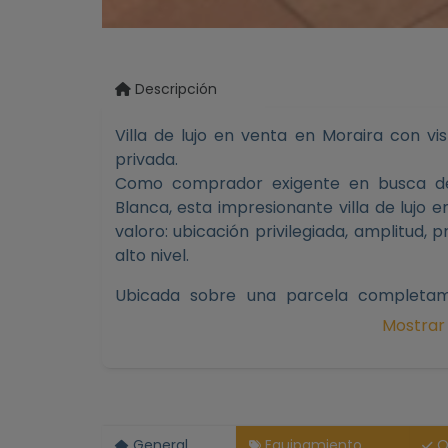
Descripción
Villa de lujo en venta en Moraira con vi
privada.
Como comprador exigente en busca de
Blanca, esta impresionante villa de lujo 
valoro: ubicación privilegiada, amplitud, p
alto nivel.
Ubicada sobre una parcela completa
propiedad ofrece una experiencia de vid
Mostrar
exterior. La vivienda cuenta con una só
m² y una superficie útil de más de 300
alturas que permiten separar las zonas s
para el confort diario y la convivencia.
General
Equipamiento
O