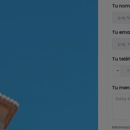
Tu nom
Tu ema
Tu telé
Tu men
Informaci