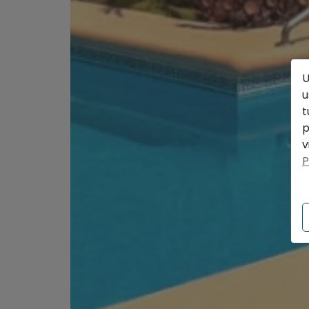
U
u
t
p
v
P