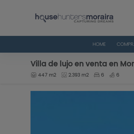
HOME
COMPR
Villa de lujo en venta en Mor
447 m2
2.393 m2
6
6