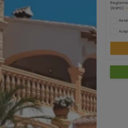
Reglamen
(RGPD).
+
He le
Acept