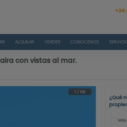
+34
AR
ALQUILAR
VENDER
CONOCENOS
SERVICI
aira con vistas al mar.
1
/
68
¿Qué n
propie
Más 