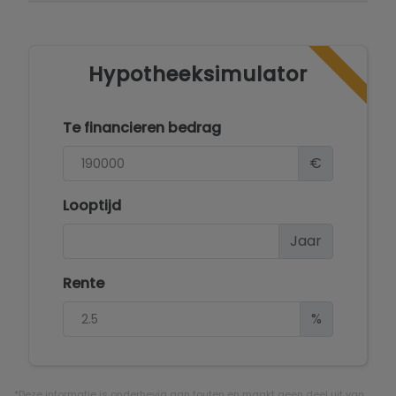
potentieel van dit perceel.
Hypotheeksimulator
Te financieren bedrag
€
Looptijd
Jaar
Rente
%
*Deze informatie is onderhevig aan fouten en maakt geen deel uit van