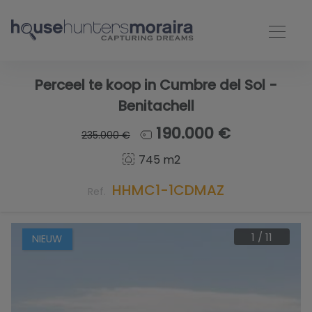
Perceel te koop in Cumbre del Sol -
Benitachell
190.000 €
235.000 €
745 m2
HHMC1-1CDMAZ
Ref.
1
/
11
NIEUW