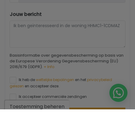
Jouw bericht
Basisinformatie over gegevensbescherming op basis van
de Europese Verordening Gegevensbescherming (EU)
2016/679 (GDPR).
+ Info
Ik heb de
wettelijke bepalingen
en het
privacybeleid
gelezen
en accepteer deze.
Ik accepteer commerciële zendingen
Toestemming beheren
Stuur een aanvraag