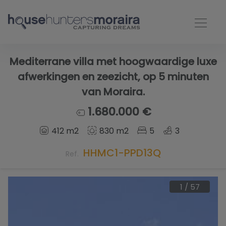
Mediterrane villa met hoogwaardige luxe
afwerkingen en zeezicht, op 5 minuten
van Moraira.
1.680.000 €
412 m2
830 m2
5
3
HHMC1-PPD13Q
Ref.
1
/
57