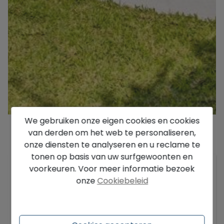
We gebruiken onze eigen cookies en cookies
van derden om het web te personaliseren,
onze diensten te analyseren en u reclame te
Beschrijving
tonen op basis van uw surfgewoonten en
Ontdek deze indrukwekkende moderne villa, een
voorkeuren. Voor meer informatie bezoek
architectonische juweel gelegen op slechts 5
onze
Cookiebeleid
minuten rijden van het centrum van Moraira, in
een gebied met gemakkelijke toegang tot de
Cumbre del Sol. Deze volledig gerenoveerde