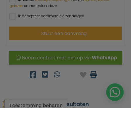
gelezen
en accepteer deze.
Ik accepteer commerciële zendingen
Stuur een aanvraag
Neem contact met ons op via
WhatsApp
Ga naar de zoekresultaten
Toestemming beheren
Misschien vind je deze