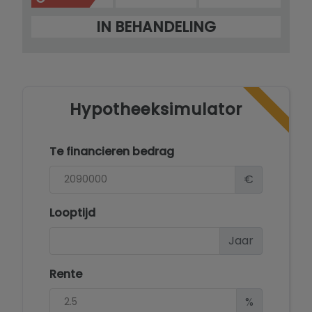
Een toekomstgerichte villa op een strategische
IN BEHANDELING
locatie in Altea, ontworpen voor comfortabel
wonen met ruimte en privacy.
Meer weten over deze zeezicht villa te koop in
Sierra Altea Laat u informeren door één van onze
medewerkers.
Hypotheeksimulator
Te financieren bedrag
€
Looptijd
Jaar
Rente
%