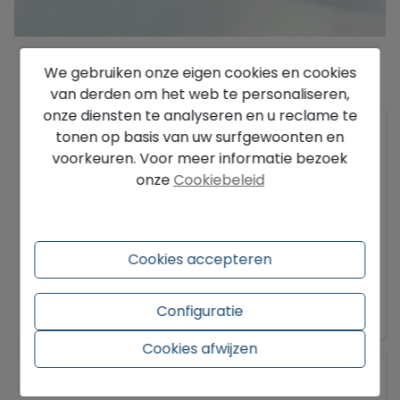
We gebruiken onze eigen cookies en cookies
Beschrijving
van derden om het web te personaliseren,
onze diensten te analyseren en u reclame te
Luxe nieuwbouw villa te koop in Sierra Altea. 4
tonen op basis van uw surfgewoonten en
slaapkamers, zwembad, lift, dakterras en grote
voorkeuren. Voor meer informatie bezoek
garage. Start bouw 2026. Nabij golfbaan, centrum
onze
Cookiebeleid
en strand.
Deze nieuwbouw villa te koop in Altea wordt
gerealiseerd in het exclusieve Sierra Altea, op
Cookies accepteren
slechts 650 meter van de golfbaan. De ligging is
rustig, terwijl het centrum van Altea en het
Toon meer
Configuratie
strand binnen tien autominuten bereikbaar zijn.
De constructie van de villa zal zeer waarschijnlijk
Cookies afwijzen
in de loop van 2026 starten.
Algemeen
Beschrijving