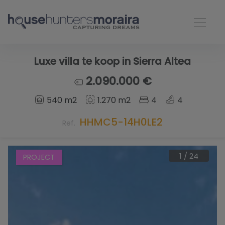
Luxe villa te koop in Sierra Altea
2.090.000 €
540 m2
1.270 m2
4
4
HHMC5-14H0LE2
Ref.
1
/
24
PROJECT