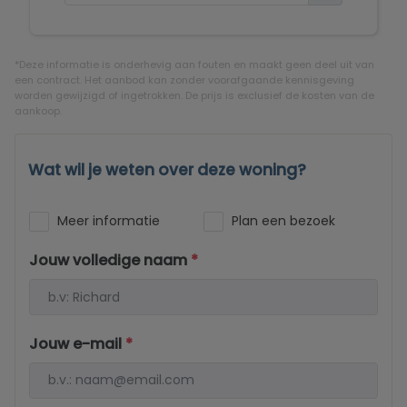
*Deze informatie is onderhevig aan fouten en maakt geen deel uit van
een contract. Het aanbod kan zonder voorafgaande kennisgeving
worden gewijzigd of ingetrokken. De prijs is exclusief de kosten van de
aankoop.
Wat wil je weten over deze woning?
Meer informatie
Plan een bezoek
Jouw volledige naam
*
Jouw e-mail
*