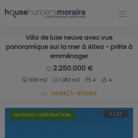
Villa de luxe neuve avec vue
panoramique sur la mer à Altea - prête à
emménager
2.250.000 €
609 m2
1.383 m2
4
4
HHMC1-4FLHKF
Ref.
1
/
27
NOUVELLE CONSTRUCTION