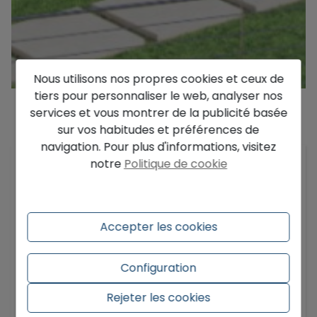
Nous utilisons nos propres cookies et ceux de
tiers pour personnaliser le web, analyser nos
services et vous montrer de la publicité basée
sur vos habitudes et préférences de
Description
navigation. Pour plus d'informations, visitez
notre
Politique de cookie
Située dans la prestigieuse et sécurisée
urbanisation d'Altea Hills, cette exceptionnelle
villa de luxe nouvellement construite, achevée en
mars 2026, promet une vie d'élégance, de
Accepter les cookies
tranquillité et de vues incomparables sur la
Méditerranée. S'étendant sur un vaste terrain
d'environ 1 383 m², la maison est répartie sur
Configuration
quatre niveaux et offre une impressionnante
Rejeter les cookies
En savoir plus
superficie construite de 609 m², soigneusement