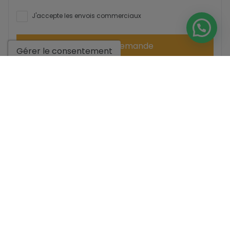
J'accepte les envois commerciaux
Envoyer la demande
Gérer le consentement
Contactez-nous par
WhatsApp
Aller aux résultats de la recherche
Vous pourriez aussi aimer ces