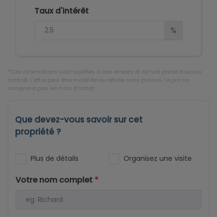
Taux d'intérêt
%
*Ces informations sont sujettes à des erreurs et ne font partie d'aucun
contrat. L'offre peut être modifiée ou retirée sans préavis. Le prix ne
comprend pas les frais d'achat.
Que devez-vous savoir sur cet
propriété ?
Plus de détails
Organisez une visite
Votre nom complet
*