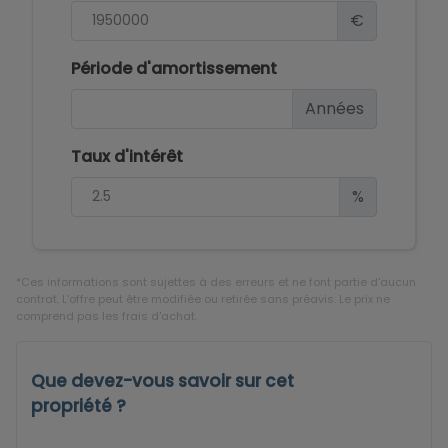
€
Période d'amortissement
Années
Taux d'intérêt
%
*Ces informations sont sujettes à des erreurs et ne font partie d'aucun
contrat. L'offre peut être modifiée ou retirée sans préavis. Le prix ne
comprend pas les frais d'achat.
Que devez-vous savoir sur cet
propriété ?