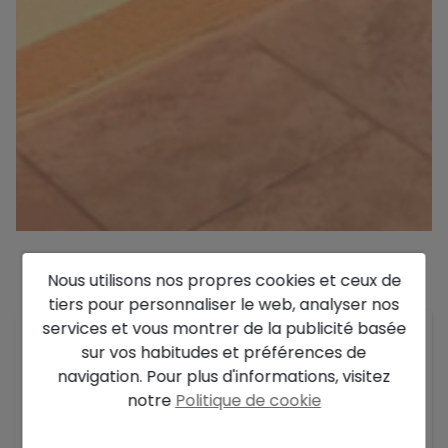
Nous utilisons nos propres cookies et ceux de
Description
tiers pour personnaliser le web, analyser nos
services et vous montrer de la publicité basée
Villa de luxe à vendre à Moraira avec vue sur la
sur vos habitudes et préférences de
mer, grand terrain plat et piscine privée.
navigation. Pour plus d'informations, visitez
En tant qu'acheteur exigeant à la recherche
notre
Politique de cookie
d'une propriété exclusive sur la Costa Blanca,
cette impressionnante villa de luxe à Moraira