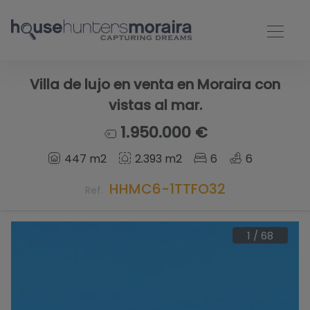
Villa de lujo en venta en Moraira con
vistas al mar.
1.950.000 €
447 m2
2.393 m2
6
6
HHMC6-1TTFO32
Ref.
1
/
68