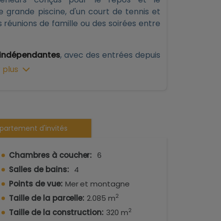
e grande piscine, d'un court de tennis et
 réunions de famille ou des soirées entre
 indépendantes
, avec des entrées depuis
l'apprécier comme une grande villa unique
 plus
u comme deux résidences complètement
lon-salle à manger très spacieux avec
ctionnelle, de trois chambres doubles et
partement d'invités
s sa grande terrasse, on profite de
vues
lle de Valence
, un véritable luxe visuel.
Chambres à coucher:
6
re salon avec cheminée, d'une cuisine
Salles de bains:
4
trois chambres, offrant une indépendance
Points de vue:
Mer et montagne
2
Taille de la parcelle:
2.085 m
t prêtes à emménager
, ce qui fait de cette
2
Taille de la construction:
320 m