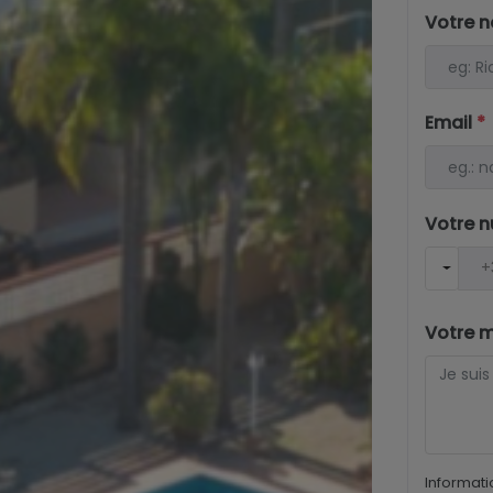
Votre 
Email
*
Votre 
Votre 
Informati