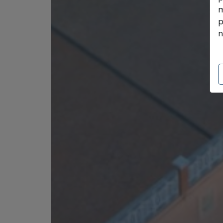
m
p
n