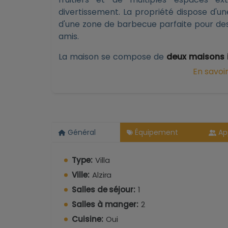
divertissement. La propriété dispose d'un
d'une zone de barbecue parfaite pour des
amis.
La maison se compose de
deux maisons
deux rues différentes, ce qui permet de 
En savoir
— grâce à son escalier intérieur — o
séparées.
La maison principale dispose d'un sa
cheminée, d'une cuisine lumineuse et fon
Général
Équipement
Ap
de deux salles de bains complètes. Depui
spectaculaires sur la mer et jusqu'à la vi
Type:
Villa
La seconde maison dispose de son prop
Ville:
Alzira
équipée, de deux salles de bains et de 
Salles de séjour:
1
totale pour les invités ou la famille.
Salles à manger:
2
Les deux maisons sont en
parfait état e
Cuisine:
Oui
propriété une opportunité unique.