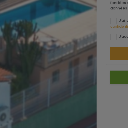
fondées s
données 
J'ai l
confidenti
J'acc