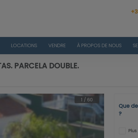
+3
LOCATIONS
VENDRE
À PROPOS DE NOUS
S
TAS. PARCELA DOUBLE.
1
/
60
Que dev
?
Plus 