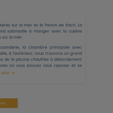
aires sur la mer et le Peñon de Ifach. La
rand salonsalle à manger avec la cuisine
 sur la mer.
uanderie, la chambre principale avec
lle, à l'extérieur, nous trouvons un grand
sse de la piscine chauffée à débordement
onnes où vous pouvez vous reposer et se
us donne la propriété.
 plus
 une salle de stockage, un sauna et trois
accès à la terrasse de la piscine et des
res
ance en voiture de la charmante ville de
ariété de restaurants et de boutiques de