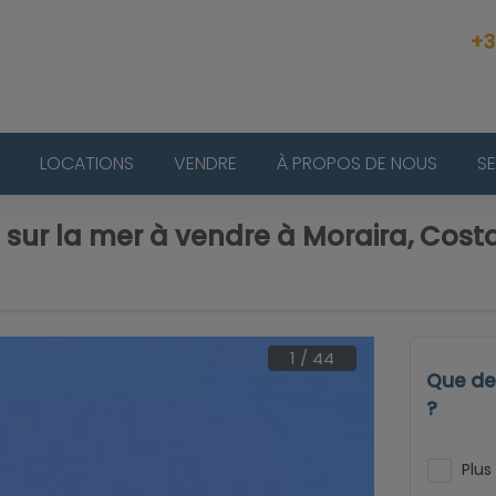
+3
LOCATIONS
VENDRE
À PROPOS DE NOUS
S
sur la mer à vendre à Moraira, Cost
1
/
44
Que dev
?
Plus 