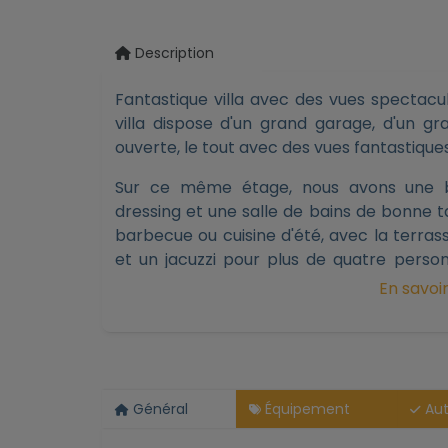
Description
Fantastique villa avec des vues spectacul
villa dispose d'un grand garage, d'un g
ouverte, le tout avec des vues fantastiques
Sur ce même étage, nous avons une b
dressing et une salle de bains de bonne tai
barbecue ou cuisine d'été, avec la terra
et un jacuzzi pour plus de quatre pers
détendre avec les vues fantastiques qui no
En savoir
Au niveau inférieur de la maison, il y a
chambres avec salle de bains, tous avec 
vues sur la mer.
Général
Équipement
Aut
La propriété se trouve à une courte dist
Moraira, où vous trouverez une grande v