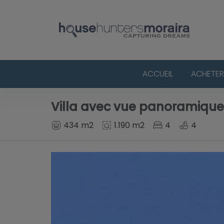
ACCUEIL
ACHETER
Villa avec vue panoramique 
434 m2
1.190 m2
4
4