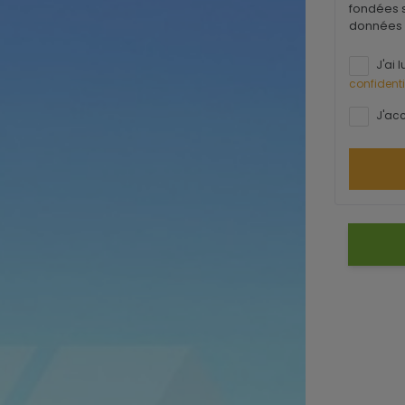
fondées s
données 
J'ai l
confidenti
J'acc