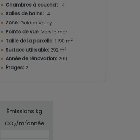
ont ses plages de sable et ses charmantes
Chambres à coucher:
4
Salles de bains:
4
Zone:
Golden Valley
nnecter de tout et profiter des longues
amille et des amis.
Points de vue:
Vers la mer
2
Taille de la parcelle:
1.190 m
meilleurs emplacements... !!!!
2
Surface utilisable:
292 m
contacter notre équipe, qui vous aidera et
Année de rénovation:
2011
ment de votre vie.
Étages:
2
)
Émissions kg
2
CO
/m
année
2