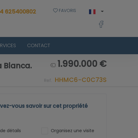
FAVORIS
4 625400802
ERVICES
CONTACT
1.990.000 €
a Blanca.
HHMC6-C0C73S
Ref.
ez-vous savoir sur cet propriété
de détails
Organisez une visite