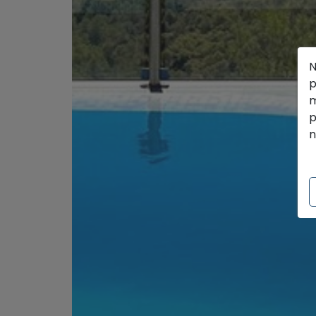
N
p
m
p
n