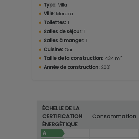
luxe. Mais le meilleur de la région, ce s
Type:
Villa
criques rocheuses.
Ville:
Moraira
Toilettes:
1
Un endroit unique où l'on peut se déco
journées ensoleillées en compagnie de la f
Salles de séjour:
1
Salles à manger:
1
Un excellent investissement dans l'un des 
Cuisine:
Oui
Pour plus d'informations, n'hésitez pas à 
2
Taille de la construction:
434 m
vous conseillera sur le meilleur investisse
Année de construction:
2001
Traduit avec DeepL.com (version gratuite
ÉCHELLE DE LA
CERTIFICATION
Consommation
ÉNERGÉTIQUE
A