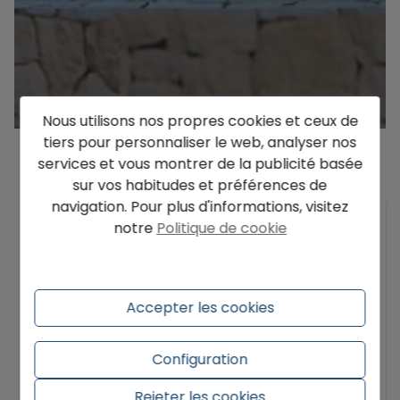
Nous utilisons nos propres cookies et ceux de
tiers pour personnaliser le web, analyser nos
services et vous montrer de la publicité basée
Description
sur vos habitudes et préférences de
navigation. Pour plus d'informations, visitez
Située dans la charmante ville de Benissa sur la
notre
Politique de cookie
Costa Blanca, cette perle architecturale
combine design moderne et éléments
traditionnels méditerranéens. Cette résidence
Accepter les cookies
exceptionnelle se trouve sur un terrain de 770
m², offrant un espace de vie élégant et
confortable.
Configuration
Avec une surface construite de 831,15 m² et un
En savoir plus
Rejeter les cookies