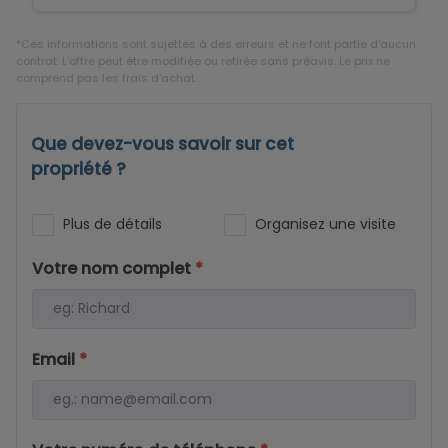
*Ces informations sont sujettes à des erreurs et ne font partie d'aucun
contrat. L'offre peut être modifiée ou retirée sans préavis. Le prix ne
comprend pas les frais d'achat.
Que devez-vous savoir sur cet
propriété ?
Plus de détails
Organisez une visite
Votre nom complet
*
Email
*