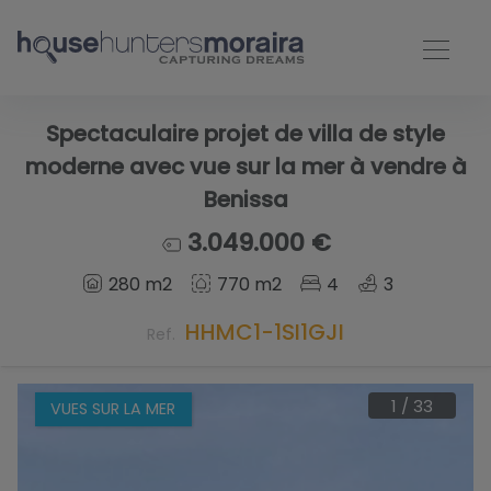
Spectaculaire projet de villa de style
moderne avec vue sur la mer à vendre à
Benissa
3.049.000 €
280 m2
770 m2
4
3
HHMC1-1SI1GJI
Ref.
1
/
33
VUES SUR LA MER