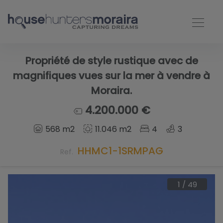
Propriété de style rustique avec de
magnifiques vues sur la mer à vendre à
Moraira.
4.200.000 €
568 m2
11.046 m2
4
3
HHMC1-1SRMPAG
Ref.
1
/
49