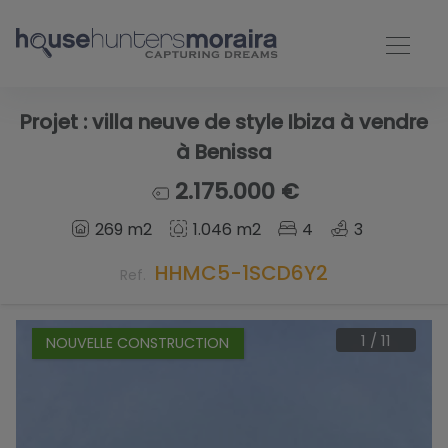
Projet : villa neuve de style Ibiza à vendre
à Benissa
2.175.000 €
269 m2
1.046 m2
4
3
HHMC5-1SCD6Y2
Ref.
1
/
11
NOUVELLE CONSTRUCTION