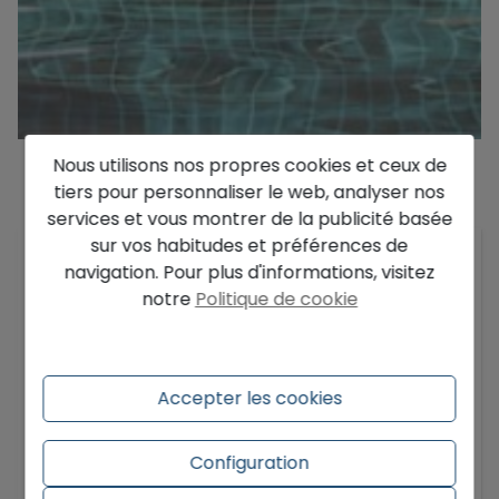
Nous utilisons nos propres cookies et ceux de
tiers pour personnaliser le web, analyser nos
Description
services et vous montrer de la publicité basée
sur vos habitudes et préférences de
Projet : villa neuve de style Ibiza à vendre à La
navigation. Pour plus d'informations, visitez
Fustera, Benissa
notre
Politique de cookie
Ce projet de construction d'une villa moderne de
style Ibiza bénéficie d'un emplacement idéal à La
Fustera, Benissa. La maison allie un design
Accepter les cookies
contemporain au confort, à la fonctionnalité et à
l'élégance.
Configuration
En savoir plus
Description