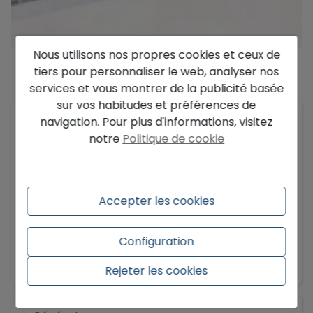
Nous utilisons nos propres cookies et ceux de
tiers pour personnaliser le web, analyser nos
services et vous montrer de la publicité basée
Description
sur vos habitudes et préférences de
navigation. Pour plus d'informations, visitez
Villa neuve à vendre à Raco de Galeno, Benissa
notre
Politique de cookie
Costa, avec vue sur la mer, piscine et grand
terrain. Villa moderne avec chauffage au sol,
domotique et licence.
Accepter les cookies
Cette villa neuve à Benissa Costa est située dans
le quartier exclusif de Raco de Galeno et offre
une vue sur la mer et un terrain spacieux. Le
Configuration
projet combine une architecture moderne avec
En savoir plus
un agencement fonctionnel et des finitions de
Rejeter les cookies
haute qualité. Avec permis de construire et
livraison possible dans environ 18 mois.