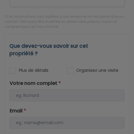
*Ces informations sont sujettes à des erreurs et ne font partie d'aucun
contrat. L'offre peut être modifiée ou retirée sans préavis. Le prix ne
comprend pas les frais d'achat.
Que devez-vous savoir sur cet
propriété ?
Plus de détails
Organisez une visite
Votre nom complet
*
Email
*