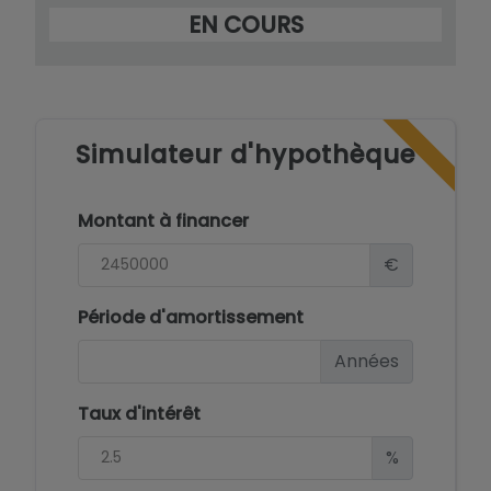
Contacteznous pour en savoir plus sur les
EN COURS
possibilités d'achat d'une maison à Raco de
Galeno à Benissa, Costa Blanca.
Simulateur d'hypothèque
Montant à financer
€
Période d'amortissement
Années
Taux d'intérêt
%