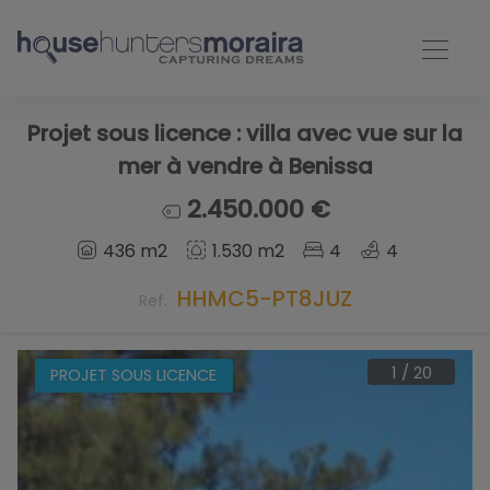
Projet sous licence : villa avec vue sur la
mer à vendre à Benissa
2.450.000 €
436 m2
1.530 m2
4
4
HHMC5-PT8JUZ
Ref.
1
/
20
PROJET SOUS LICENCE