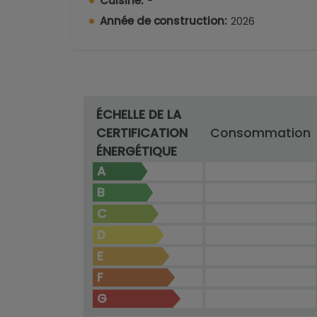
Cuisine:
-
Pourquoi visiter cette finca
Année de construction:
2026
EmplacementDesign élégantMatéria
modernesIntimité
Cette finca à Benissa offre intimité, tran
méditerranéen ensoleillé.
Vous souhaitez en savoir plus sur les possi
ÉCHELLE DE LA
commerciaux.
CERTIFICATION
Consommation
ÉNERGÉTIQUE
A
B
C
D
E
F
G