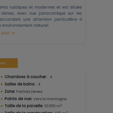
nts rustiques et modernes et est située
 Llenes, avec vue panoramique sur les
ccordant une attention particulière à
un environnement naturel.
 plus
uatre chambres, chacune avec sa propre
spose d'un dressing. Il y a également des
ger spacieux, une cuisine et une buanderie.
res
la maison, ainsi qu'une piscine, un jacuzzi
çu avec des plantes indigènes telles que
nes. La maison est construite avec des
Chambres à coucher:
4
logies modernes.
Salles de bains:
4
Zone:
Partida Llenes
Points de vue:
Vers la montagne
es4 chambres avec salle de bainsPièces
2
Taille de la parcelle:
10.000 m
ain de 10 000 m²
2