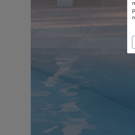
m
p
n