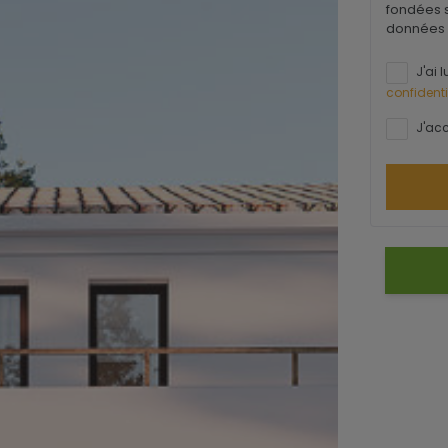
fondées s
données 
J'ai l
confidenti
J'acc