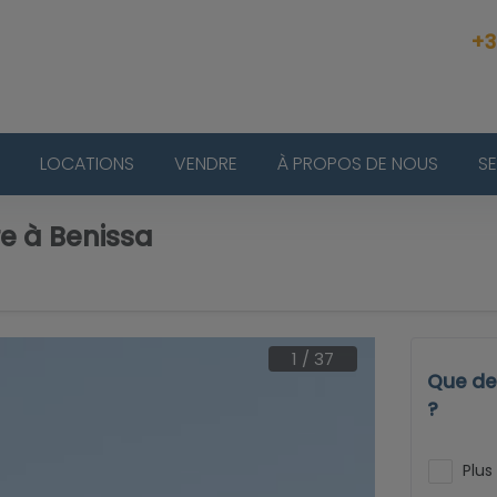
+3
LOCATIONS
VENDRE
À PROPOS DE NOUS
S
re à Benissa
1
/
37
Que dev
?
Plus 