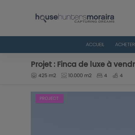
ACCUEIL
ACHETER
Projet : Finca de luxe à vend
425 m2
10.000 m2
4
4
PROJECT