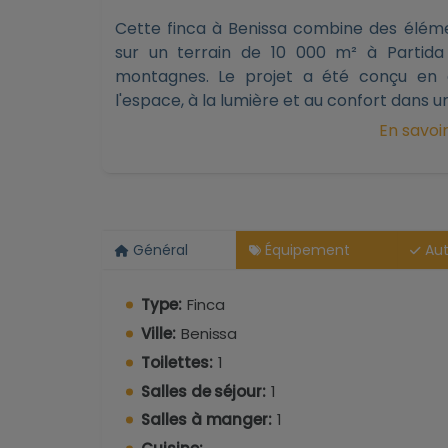
Cette finca à Benissa combine des éléme
sur un terrain de 10 000 m² à Partida
montagnes. Le projet a été conçu en a
l'espace, à la lumière et au confort dans 
En savoir
Description
La finca dispose de deux étages avec q
salle de bains. La chambre principale di
toilettes pour invités, un salonsalle à man
Général
Équipement
Aut
Plusieurs terrasses sont prévues autour de 
et un espace barbecue. Le jardin est con
des palmiers, des oliviers et des vig
Type:
Finca
matériaux de haute qualité et des techno
Ville:
Benissa
Toilettes:
1
Particularités
Salles de séjour:
1
Piscine et jacuzziExposition est2 étag
Salles à manger:
1
spacieuses et lumineusesProjet sur un terr