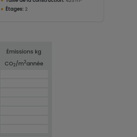
Taille de la construction:
425 m
Étages:
2
ux de haute qualité et finitions
quillité, espace et confort dans un cadre
bilités de ce projet Contactez l'un de nos
Émissions kg
2
CO
/m
année
2