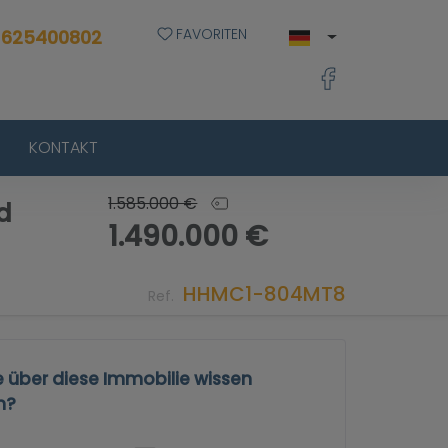
FAVORITEN
 625400802
KONTAKT
1.585.000 €
d
1.490.000 €
HHMC1-804MT8
Ref.
e über diese Immobilie wissen
n?