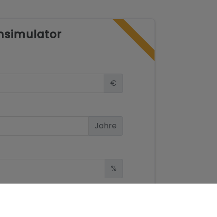
nsimulator
€
Jahre
%
cht Bestandteil eines Vertrages. Das Angebot kann ohne