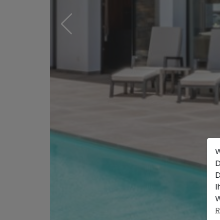
W
D
D
I
W
R