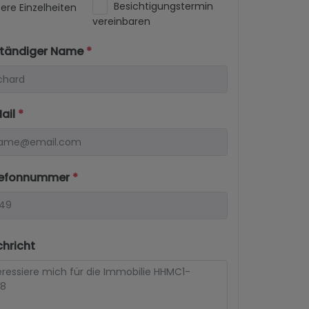
Besichtigungstermin
ere Einzelheiten
vereinbaren
lständiger Name
*
Mail
*
elefonnummer
*
chricht