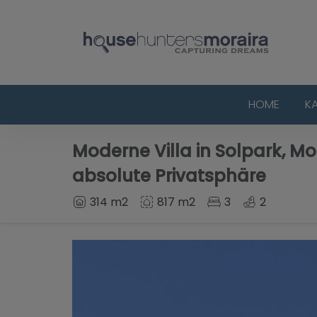
HOME
K
Moderne Villa in Solpark, Mo
absolute Privatsphäre
314 m2
817 m2
3
2