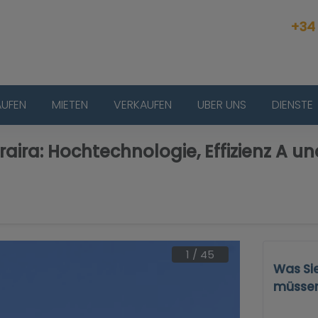
+34
AUFEN
MIETEN
VERKAUFEN
UBER UNS
DIENSTE
raira: Hochtechnologie, Effizienz A un
1
/
45
Was Si
müsse