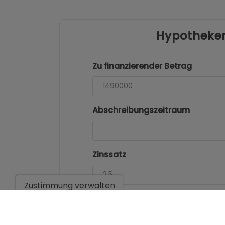
Hypotheke
Zu finanzierender Betrag
Abschreibungszeitraum
Zinssatz
Zustimmung verwalten
*Diese Angaben sind vorbehaltlich von Irrtümern und sind ni