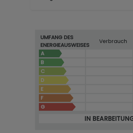
UMFANG DES
Verbrauch
ENERGIEAUSWEISES
A
B
C
D
E
F
G
IN BEARBEITUN