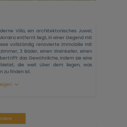
rne Villa, ein architektonisches Juwel,
raira entfernt liegt, in einer Gegend mit
ese vollständig renovierte Immobilie mit
zimmer, 3 Bäder, einen Weinkeller, einen
ertrifft das Gewöhnliche, indem sie eine
 bietet, die weit über dem liegen, was
 zu finden ist.
eigen
nicht nur ihre Ästhetik, sondern ihre
a ist mit einer umfassenden
estattet, die eine außergewöhnliche
st dank einer effizienten Fußbodenheizung
ndere
ner PanasonicWärmepumpe gespeist wird,