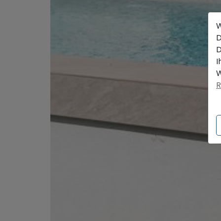
W
D
D
I
W
R