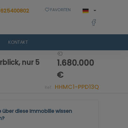
FAVORITEN
 625400802
KONTAKT
1.680.000
lick, nur 5
€
HHMC1-PPD13Q
Ref.
e über diese Immobilie wissen
n?