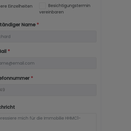
Besichtigungstermin
ere Einzelheiten
vereinbaren
lständiger Name
*
Mail
*
elefonnummer
*
chricht