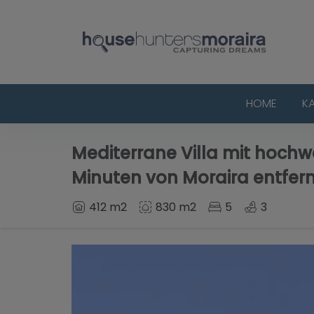
HOME
K
Mediterrane Villa mit hochw
Minuten von Moraira entfern
412 m2
830 m2
5
3