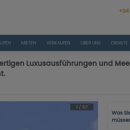
+34
AUFEN
MIETEN
VERKAUFEN
UBER UNS
DIENSTE
ertigen Luxusausführungen und Meerb
t.
1
/
57
Was Si
müsse