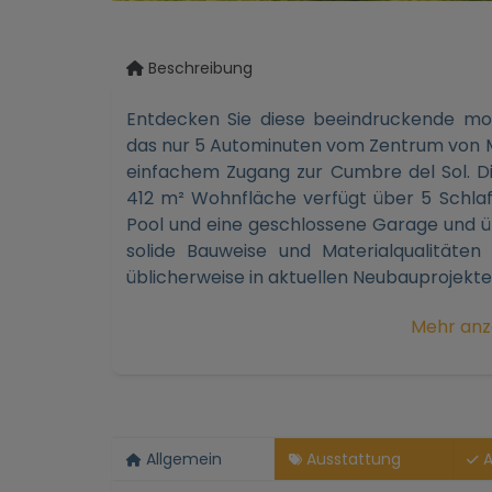
Beschreibung
Entdecken Sie diese beeindruckende mode
das nur 5 Autominuten vom Zentrum von Mo
einfachem Zugang zur Cumbre del Sol. Di
412 m² Wohnfläche verfügt über 5 Schlaf
Pool und eine geschlossene Garage und üb
solide Bauweise und Materialqualitäten
üblicherweise in aktuellen Neubauprojekten
Ingenieurkunst und Unsichtbarer Komfort
Mehr anz
Was diese Immobilie auszeichnet, ist 
technische Basis. Die Vill
HochleistungsGraphitEPSDämmung ausg
Energieeffizienz garantiert. Der Komfort i
Allgemein
Ausstattung
A
mit Wasser in allen Räumen, die von ei